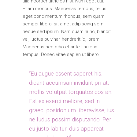
ullamcorper ultricies nisi. Nam eget dui.
Etiam rhoncus. Maecenas tempus, tellus
eget condimentum rhoncus, sem quam
semper libero, sit amet adipiscing sem
neque sed ipsum. Nam quam nunc, blandit
vel, luctus pulvinar, hendrerit id, lorem.
Maecenas nec odio et ante tincidunt
tempus. Donec vitae sapien ut libero.
“Eu augue essent saperet his,
dicant accumsan invidunt pri at,
mollis volutpat torquatos eos an.
Est ex exerci meliore, sed in
graeci posidonium liberavisse, ius
ne ludus possim disputando. Per
eu justo labitur, duis appareat