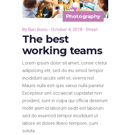
Photography
By
Ben Bono
October 4, 2018
Street
The best
working teams
Lorem ipsum dolor sit amet, conse ctetur
adipiscing elit, sed do eiu smod tempor
incididunt iaculis velit et, viverra nisl.
Mauris nulla esti quis varius nulla pariatur.
Excepteur sint occaecat cupidatat non
proident, sunt in culpa qui officia deserunt
mollit anim id laborum sedit est laborum
sed do eiusmod tempor incididunt ut
labore et dolore libero tempore, cum
soluta.