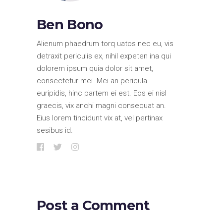
Ben Bono
Alienum phaedrum torq uatos nec eu, vis
detraxit periculis ex, nihil expeten ina qui
dolorem ipsum quia dolor sit amet,
consectetur mei. Mei an pericula
euripidis, hinc partem ei est. Eos ei nisl
graecis, vix anchi magni consequat an.
Eius lorem tincidunt vix at, vel pertinax
sesibus id.
Post a Comment